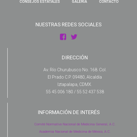
CONSEJOS ESTATALES
GALERIA
CONTACTO
NUESTRAS REDES SOCIALES
DIRECCIÓN
Av. Río Churubusco No. 168. Col.
El Prado C.P. 09480, Alcaldía
Iztapalapa, CDMX.
55 45 006 180 / 55 52 437 538
INFORMACIÓN DE INTERÉS
Comité Normativo Nacional de Medicina General, A.C.
Academia Nacional de Medicina de México, A.C.