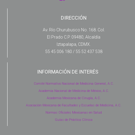
DIRECCIÓN
Av. Río Churubusco No. 168. Col.
El Prado C.P. 09480, Alcaldía
Iztapalapa, CDMX.
55 45 006 180 / 55 52 437 538
INFORMACIÓN DE INTERÉS
Comité Normativo Nacional de Medicina General, A.C.
Academia Nacional de Medicina de México, A.C.
Academia Mexicana de Cirugía, A.C.
Asociación Mexicana de Facultades y Escuelas de Medicina, A.C.
Normas Oficiales Mexicanas en Salud
Guías de Práctica Clínica